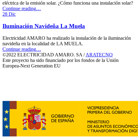
eléctrica de la emisión solar. ¿Cómo funciona una instalación solar?
“Funcionamiento
Continue reading
…
de
28
Dic
una
instalación
Iluminación Navideña La Muela
solar”
Electricidad AMARO ha realizado la instalación de la iluminación
navideña en la localidad de LA MUELA.
“Iluminación
Continue reading
…
Navideña
©2022 ELECTRICIDAD AMARO. SA /
ARATECNO
La
Este proyecto ha sido financiado por los fondos de la Unión
Muela”
Europea-Next Generation EU