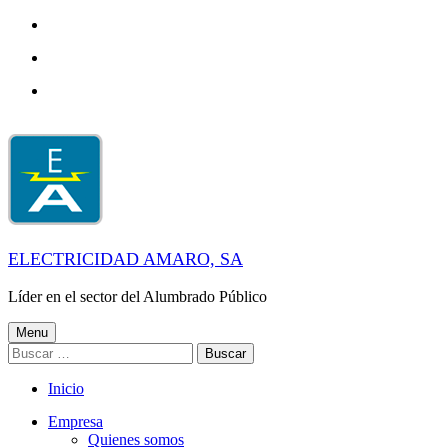
Skip
to
Skip
main
to
navigation
Skip
main
to
content
footer
ELECTRICIDAD AMARO, SA
Líder en el sector del Alumbrado Público
Menu
Buscar:
Inicio
Empresa
Quienes somos