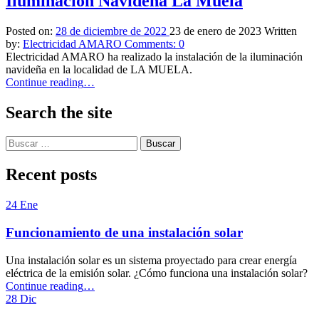
Iluminación Navideña La Muela
Posted on:
28 de diciembre de 2022
23 de enero de 2023
Written
by:
Electricidad AMARO
Comments:
0
Electricidad AMARO ha realizado la instalación de la iluminación
navideña en la localidad de LA MUELA.
“Iluminación
Continue reading
…
Navideña
La
Search the site
Muela”
Buscar:
Recent posts
24
Ene
Funcionamiento de una instalación solar
Una instalación solar es un sistema proyectado para crear energía
eléctrica de la emisión solar. ¿Cómo funciona una instalación solar?
“Funcionamiento
Continue reading
…
de
28
Dic
una