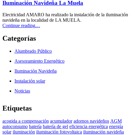
instalación
Iluminación Navideña La Muela
solar”
Electricidad AMARO ha realizado la instalación de la iluminación
navideña en la localidad de LA MUELA.
“Iluminación
Continue reading
…
Navideña
La
Categorías
Muela”
Alumbrado Público
Asesoramiento Energético
Iluminación Navideña
Instalación solar
Noticias
Etiquetas
acogida a compensación
acumulador
adornos navideños
AGM
autoconsumo
batería
batería de gel
eficiencia energética
energía
solar
iluminación
iluminación fotovoltaica
iluminación navideña