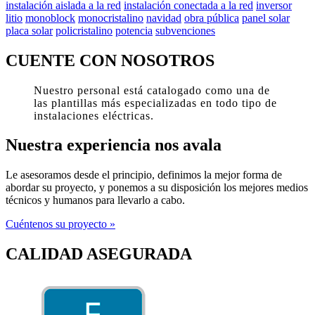
instalación aislada a la red
instalación conectada a la red
inversor
litio
monoblock
monocristalino
navidad
obra pública
panel solar
placa solar
policristalino
potencia
subvenciones
CUENTE CON NOSOTROS
Nuestro personal está catalogado como una de
las plantillas más especializadas en todo tipo de
instalaciones eléctricas.
Nuestra experiencia nos avala
Le asesoramos desde el principio, definimos la mejor forma de
abordar su proyecto, y ponemos a su disposición los mejores medios
técnicos y humanos para llevarlo a cabo.
Cuéntenos su proyecto »
CALIDAD ASEGURADA