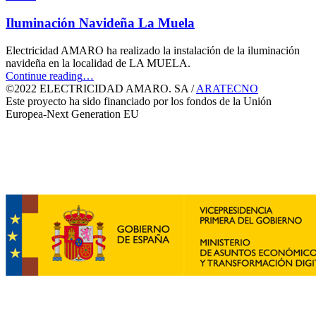
una
instalación
Iluminación Navideña La Muela
solar”
Electricidad AMARO ha realizado la instalación de la iluminación
navideña en la localidad de LA MUELA.
“Iluminación
Continue reading
…
Navideña
©2022 ELECTRICIDAD AMARO. SA /
ARATECNO
La
Este proyecto ha sido financiado por los fondos de la Unión
Muela”
Europea-Next Generation EU