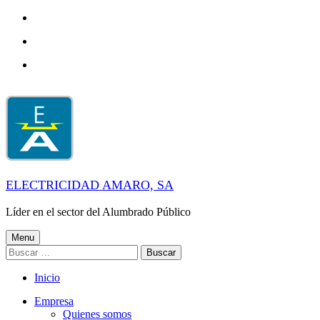
Skip
to
Skip
main
to
navigation
Skip
main
to
content
footer
ELECTRICIDAD AMARO, SA
Líder en el sector del Alumbrado Público
Menu
Buscar:
Inicio
Empresa
Quienes somos