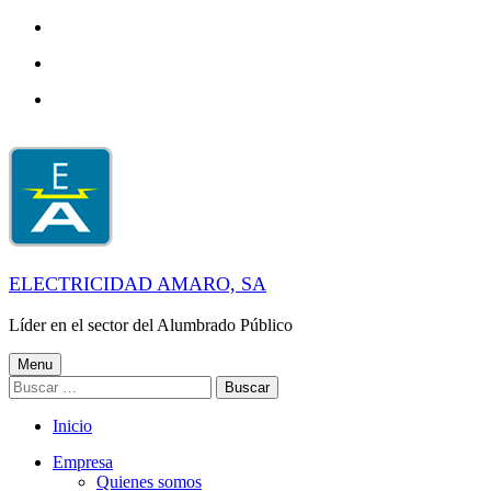
Skip
to
Skip
main
to
navigation
Skip
main
to
content
footer
ELECTRICIDAD AMARO, SA
Líder en el sector del Alumbrado Público
Menu
Buscar:
Inicio
Empresa
Quienes somos