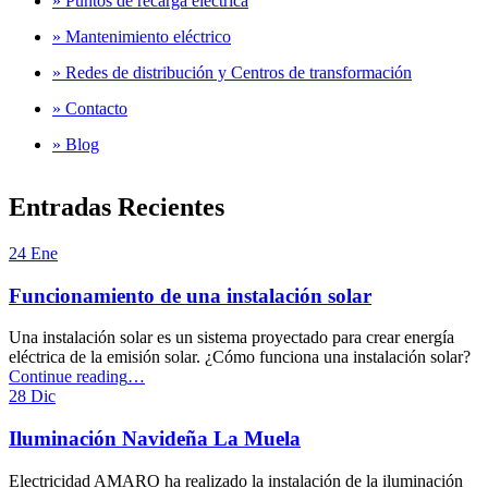
» Puntos de recarga eléctrica
» Mantenimiento eléctrico
» Redes de distribución y Centros de transformación
» Contacto
» Blog
Entradas Recientes
24
Ene
Funcionamiento de una instalación solar
Una instalación solar es un sistema proyectado para crear energía
eléctrica de la emisión solar. ¿Cómo funciona una instalación solar?
“Funcionamiento
Continue reading
…
de
28
Dic
una
instalación
Iluminación Navideña La Muela
solar”
Electricidad AMARO ha realizado la instalación de la iluminación