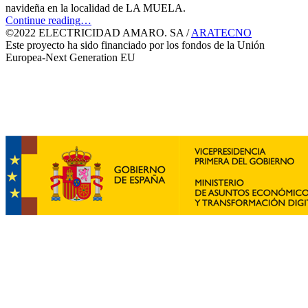
navideña en la localidad de LA MUELA.
“Iluminación
Continue reading
…
Navideña
©2022 ELECTRICIDAD AMARO. SA /
ARATECNO
La
Este proyecto ha sido financiado por los fondos de la Unión
Muela”
Europea-Next Generation EU