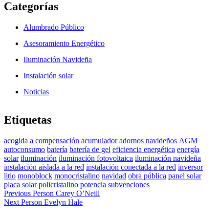
La
Categorías
Muela”
Alumbrado Público
Asesoramiento Energético
Iluminación Navideña
Instalación solar
Noticias
Etiquetas
acogida a compensación
acumulador
adornos navideños
AGM
autoconsumo
batería
batería de gel
eficiencia energética
energía
solar
iluminación
iluminación fotovoltaica
iluminación navideña
instalación aislada a la red
instalación conectada a la red
inversor
litio
monoblock
monocristalino
navidad
obra pública
panel solar
placa solar
policristalino
potencia
subvenciones
Navegación
Previous Person
Carey O’Neill
Next Person
Evelyn Hale
de