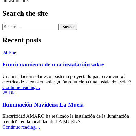
infrastructure.
Skip
Search the site
back
to
Buscar:
main
navigation
Recent posts
24
Ene
Funcionamiento de una instalación solar
Una instalación solar es un sistema proyectado para crear energía
eléctrica de la emisión solar. ¿Cómo funciona una instalación solar?
“Funcionamiento
Continue reading
…
de
28
Dic
una
instalación
Iluminación Navideña La Muela
solar”
Electricidad AMARO ha realizado la instalación de la iluminación
navideña en la localidad de LA MUELA.
“Iluminación
Continue reading
…
Navideña